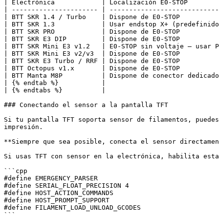
| Electrónica            | Localización E0-STOP        
| ---------------------- | ----------------------------
| BTT SKR 1.4 / Turbo    | Dispone de E0-STOP          
| BTT SKR 1.3            | Usar endstop X+ (predefinido
| BTT SKR PRO            | Dispone de E0-STOP          
| BTT SKR E3 DIP         | Dispone de E0-STOP          
| BTT SKR Mini E3 v1.2   | E0-STOP sin voltaje — usar P
| BTT SKR Mini E3 v2/v3  | Dispone de E0-STOP          
| BTT SKR E3 Turbo / RRF | Dispone de E0-STOP          
| BTT Octopus v1.x       | Dispone de E0-STOP          
| BTT Manta M8P          | Dispone de conector dedicado
| {% endtab %}           |                             
| {% endtabs %}          |                             
### Conectando el sensor a la pantalla TFT

Si tu pantalla TFT soporta sensor de filamentos, puedes
impresión.

**Siempre que sea posible, conecta el sensor directamen
Si usas TFT con sensor en la electrónica, habilita esta
```cpp

#define EMERGENCY_PARSER

#define SERIAL_FLOAT_PRECISION 4

#define HOST_ACTION_COMMANDS

#define HOST_PROMPT_SUPPORT

#define FILAMENT_LOAD_UNLOAD_GCODES

```
