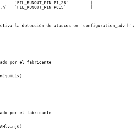
    | `FIL_RUNOUT_PIN P1_28`         |

.h` | `FIL_RUNOUT_PIN PC15`          |

ctiva la detección de atascos en `configuration_adv.h`:

ado por el fabricante

mCjuHL1x)

ado por el fabricante

AHlvinj6)
