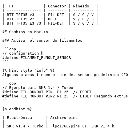
| TFT             | Conector | Pineado   |

| --------------- | -------- | --------- |

| BTT TFT35 v3    | FIL-DET  | S / G / V |

| BTT TFT35 v2    | DLJC     | V / G / S |

| BTT TFT35 E3 v3 | FIL-DET  | S / G / V |

## Cambios en Marlin

### Activar el sensor de filamentos

```cpp

// configuration.h

#define FILAMENT_RUNOUT_SENSOR

```

{% hint style="info" %}

Algunas placas tienen el pin del sensor predefinido (E0
```cpp

// Ejemplo para SKR 1.4 / Turbo

#define FIL_RUNOUT_PIN  P1_26  // E0DET

#define FIL_RUNOUT_PIN2 P1_25  // E1DET (segundo extrus
```

{% endhint %}

| Electrónica      | Archivo pins                      
| ---------------- | ----------------------------------
| SKR v1.4 / Turbo | `lpc1768/pins_BTT_SKR_V1_4.h`     