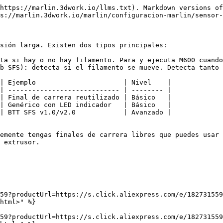
https://marlin.3dwork.io/llms.txt). Markdown versions of
s://marlin.3dwork.io/marlin/configuracion-marlin/sensor-
sión larga. Existen dos tipos principales:

ta si hay o no hay filamento. Para y ejecuta M600 cuando
b SFS): detecta si el filamento se mueve. Detecta tanto 
| Ejemplo                      | Nivel    |

| ---------------------------- | -------- |

| Final de carrera reutilizado | Básico   |

| Genérico con LED indicador   | Básico   |

| BTT SFS v1.0/v2.0            | Avanzado |

emente tengas finales de carrera libres que puedes usar 
 extrusor.

59?productUrl=https://s.click.aliexpress.com/e/182731559
html>" %}

59?productUrl=https://s.click.aliexpress.com/e/182731559