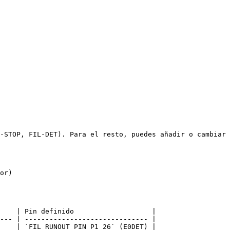
-STOP, FIL-DET). Para el resto, puedes añadir o cambiar 
or)

    | Pin definido                   |

--- | ------------------------------ |

    | `FIL_RUNOUT_PIN P1_26` (E0DET) |
