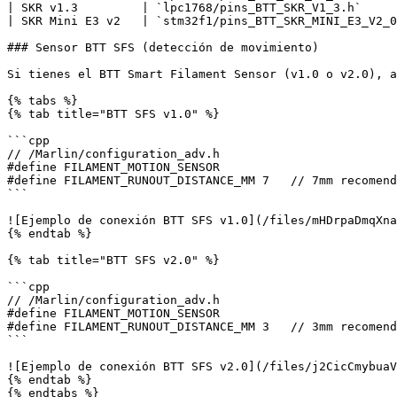
| SKR v1.3         | `lpc1768/pins_BTT_SKR_V1_3.h`     
| SKR Mini E3 v2   | `stm32f1/pins_BTT_SKR_MINI_E3_V2_0
### Sensor BTT SFS (detección de movimiento)

Si tienes el BTT Smart Filament Sensor (v1.0 o v2.0), a
{% tabs %}

{% tab title="BTT SFS v1.0" %}

```cpp

// /Marlin/configuration_adv.h

#define FILAMENT_MOTION_SENSOR

#define FILAMENT_RUNOUT_DISTANCE_MM 7   // 7mm recomend
```

![Ejemplo de conexión BTT SFS v1.0](/files/mHDrpaDmqXna
{% endtab %}

{% tab title="BTT SFS v2.0" %}

```cpp

// /Marlin/configuration_adv.h

#define FILAMENT_MOTION_SENSOR

#define FILAMENT_RUNOUT_DISTANCE_MM 3   // 3mm recomend
```

![Ejemplo de conexión BTT SFS v2.0](/files/j2CicCmybuaV
{% endtab %}

{% endtabs %}
