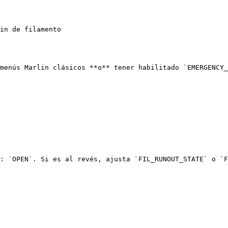
in de filamento

menús Marlin clásicos **o** tener habilitado `EMERGENCY_
: `OPEN`. Si es al revés, ajusta `FIL_RUNOUT_STATE` o `F