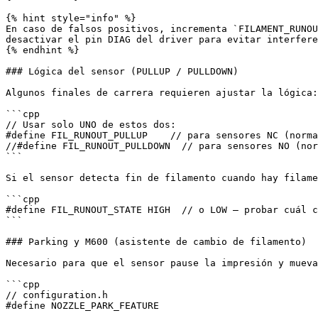
{% hint style="info" %}

En caso de falsos positivos, incrementa `FILAMENT_RUNOU
desactivar el pin DIAG del driver para evitar interfere
{% endhint %}

### Lógica del sensor (PULLUP / PULLDOWN)

Algunos finales de carrera requieren ajustar la lógica:

```cpp

// Usar solo UNO de estos dos:

#define FIL_RUNOUT_PULLUP    // para sensores NC (norma
//#define FIL_RUNOUT_PULLDOWN  // para sensores NO (nor
```

Si el sensor detecta fin de filamento cuando hay filame
```cpp

#define FIL_RUNOUT_STATE HIGH  // o LOW — probar cuál c
```

### Parking y M600 (asistente de cambio de filamento)

Necesario para que el sensor pause la impresión y mueva
```cpp

// configuration.h

#define NOZZLE_PARK_FEATURE
