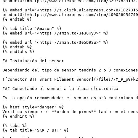
productUrl=https://www.aliexpress.com/item/32977839193.
{% embed url="<https://s.click.aliexpress.com/e/1827315
productUrl=https://www.aliexpress.com/item/400026954740
{% endtab %}

{% tab title="Amazon" %}

{% embed url="<https://amzn.to/3e3GKyJ>" %}

{% embed url="<https://amzn.to/3e5D93u>" %}

{% endtab %}

{% endtabs %}

## Instalación del sensor

Dependiendo del tipo de sensor tendrás 2 o 3 conexiones
![Conector BTT Smart Filament Sensor](/files/-M_P_p9Fk2
### Conectando el sensor a la placa electrónica

Es la opción recomendada: el sensor estará controlado d
{% hint style="danger" %}

Verifica siempre el **orden de pines** tanto en el sens
{% endhint %}

{% tabs %}

{% tab title="SKR / BTT" %}
