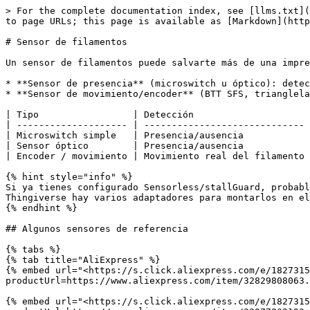
> For the complete documentation index, see [llms.txt](
to page URLs; this page is available as [Markdown](http
# Sensor de filamentos

Un sensor de filamentos puede salvarte más de una impre
* **Sensor de presencia** (microswitch u óptico): detec
* **Sensor de movimiento/encoder** (BTT SFS, trianglela
| Tipo                 | Detección                     
| -------------------- | ----------------------------- 
| Microswitch simple   | Presencia/ausencia            
| Sensor óptico        | Presencia/ausencia            
| Encoder / movimiento | Movimiento real del filamento 
{% hint style="info" %}

Si ya tienes configurado Sensorless/stallGuard, probabl
Thingiverse hay varios adaptadores para montarlos en el
{% endhint %}

## Algunos sensores de referencia

{% tabs %}

{% tab title="AliExpress" %}

{% embed url="<https://s.click.aliexpress.com/e/1827315
productUrl=https://www.aliexpress.com/item/32829808063.
{% embed url="<https://s.click.aliexpress.com/e/1827315