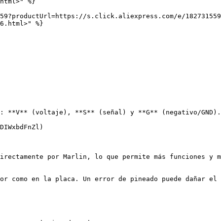
html>" %}

59?productUrl=https://s.click.aliexpress.com/e/182731559
6.html>" %}

: **V** (voltaje), **S** (señal) y **G** (negativo/GND).

DIWxbdFnZl)

irectamente por Marlin, lo que permite más funciones y m
or como en la placa. Un error de pineado puede dañar el 