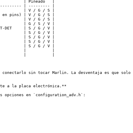
          | Pineado   |

--------- | --------- |

          | V / G / S |

 en pins) | V / G / S |

          | V / G / S |

          | G / S / V |

T-DET     | S / G / V |

          | S / G / V |

          | S / G / V |

          | S / G / V |

          | S / G / V |

          |           |

          |           |

 conectarlo sin tocar Marlin. La desventaja es que solo 
te a la placa electrónica.**

s opciones en `configuration_adv.h`:
