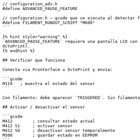
// configuration_adv.h

#define ADVANCED_PAUSE_FEATURE

// configuration.h — gcode que se ejecuta al detectar f
#define FILAMENT_RUNOUT_SCRIPT "M600"

```

{% hint style="warning" %}

`ADVANCED_PAUSE_FEATURE` requiere una pantalla LCD con 
OctoPrint).

{% endhint %}

## Verificar que funciona

Conecta via Pronterface u OctoPrint y envía:

```gcode

M119   ; muestra el estado del sensor

```

Con filamento: debe aparecer `TRIGGERED`. Sin filamento
## Activar / desactivar el sensor

```gcode

M412        ; consultar estado actual

M412 S1     ; activar sensor

M412 S0     ; desactivar sensor temporalmente

M500        ; guardar estado en EEPROM

```
